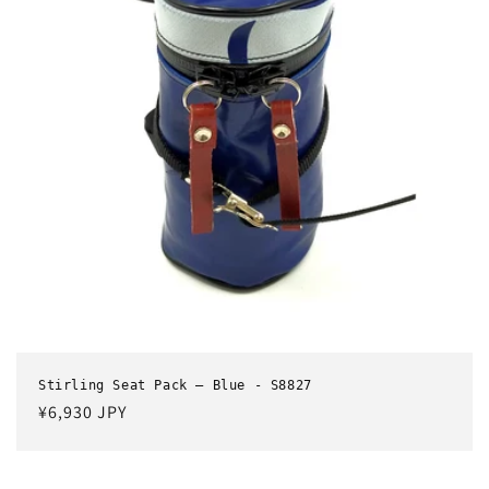
Stirling Seat Pack – Blue - S8827
通
¥6,930 JPY
常
価