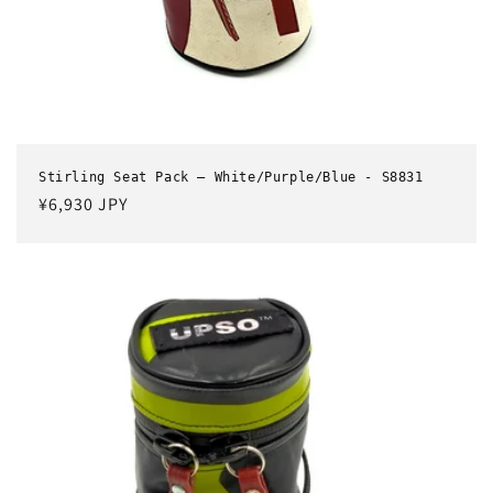
Stirling Seat Pack – White/Purple/Blue - S8831
通
¥6,930 JPY
常
価
格