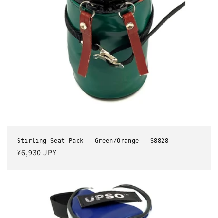
Stirling Seat Pack – Green/Orange - S8828
通
¥6,930 JPY
常
価
格