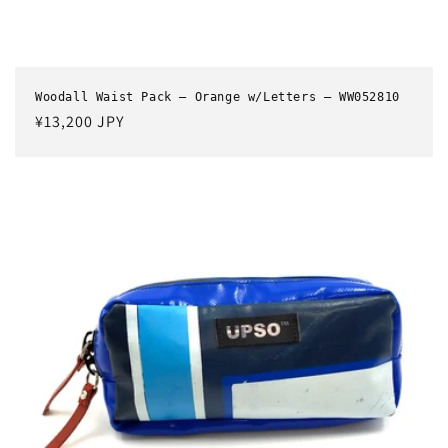
Woodall Waist Pack – Orange w/Letters – WW052810
通
¥13,200 JPY
常
価
格