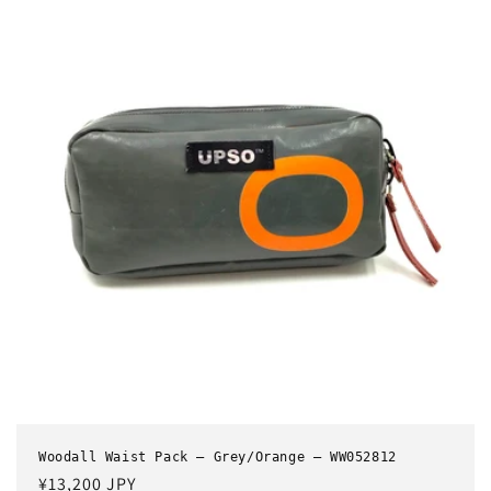
格
Woodall Waist Pack – Grey/Orange – WW052812
通
¥13,200 JPY