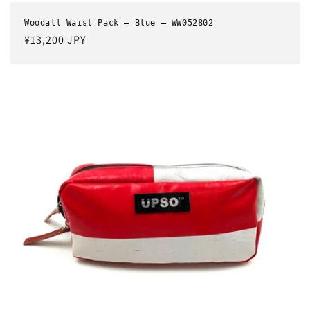
Woodall Waist Pack – Blue – WW052802
通
¥13,200 JPY
常
価
格