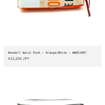
Woodall Waist Pack – Orange/White – WW052807
通
¥13,200 JPY
常
価
格