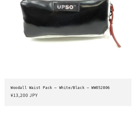
Woodall Waist Pack – White/Black – WW052806
通
¥13,200 JPY
常
価
格