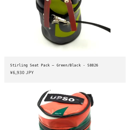
Stirling Seat Pack – Green/Black - S8826
通
¥6,930 JPY
常
価
格