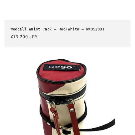
Woodall Waist Pack – Red/White – WW052801
通
¥13,200 JPY
常
価
格