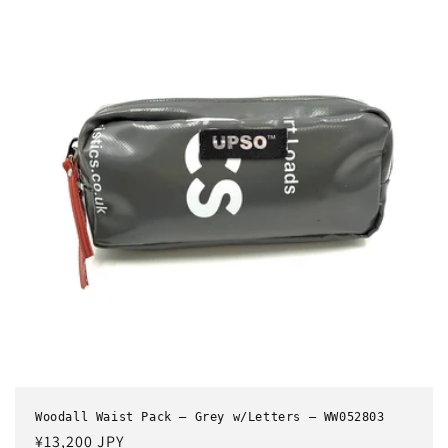
格
Woodall Waist Pack – Grey w/Letters – WW052803
通
¥13,200 JPY