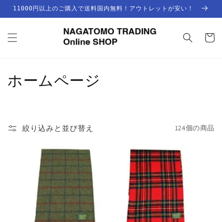
コンテ
11000円以上のご購入で送料国内無料！アウトレットが安い！
ンツに
進む
カ
ー
ト
コ
ホームページ
レ
ク
絞り込みと並び替え
124個の商品
シ
ョ
ン
: