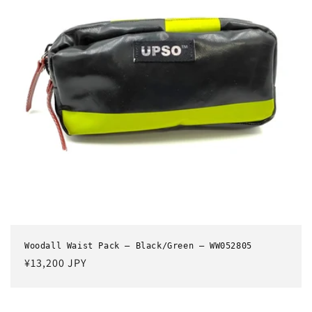
Woodall Waist Pack – Black/Green – WW052805
通
¥13,200 JPY
常
価