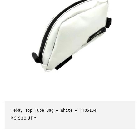
Tebay Top Tube Bag – White – TT05104
通
¥6,930 JPY
常
価