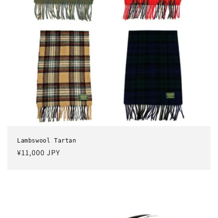
Lambswool Tartan
通
¥11,000 JPY
常
価
格