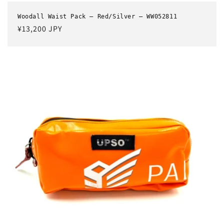
Woodall Waist Pack – Red/Silver – WW052811
通
¥13,200 JPY
常
価
格