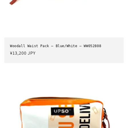
Woodall Waist Pack – Blue/White – WW052808
通
¥13,200 JPY
常
価
格