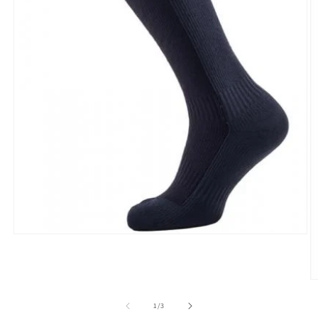
モ
ー
ダ
ル
で
メ
の
1
/
3
デ