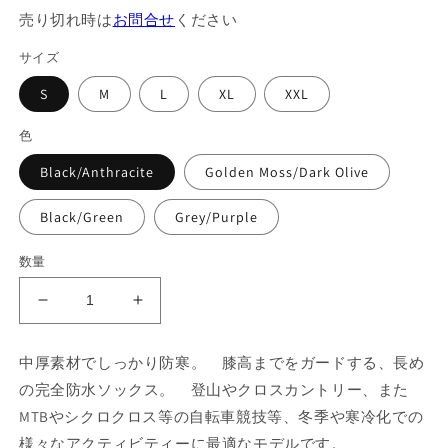
価
ル
売り切れ時は
お問合せ
ください
格
価
格
サイズ
S
M
L
XL
XXL
色
Black/Anthracite
Golden Moss/Dark Olive
Black/Green
Grey/Purple
数量
【登
【登
山・
山・
ク
ク
中厚素材でしっかり防寒。 膝高までをガードする、長め
ロ
ロ
の完全防水ソックス。 登山やクロスカントリー、また
ス
ス
MTBやシクロクロス等の自転車競技等、冬季や寒冷化での
カ
カ
様々なアクティビティーに最適なモデルです。