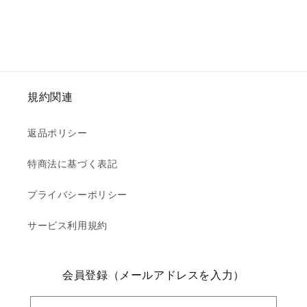
ク
ク
テ
テ
ィ
ィ
ビ
ビ
テ
テ
ィ
ィ
規約関連
ー
ー
ニ
ニ
返品ポリシー
ー
ー
ソ
ソ
特商法に基づく表記
ッ
ッ
ク
ク
プライバシーポリシー
ス】
ス】
Hiking
Hiking
サービス利用規約
Mid
Mid
Knee【SEALSKINZ】
Knee【SEALSKINZ】
111161708
111161708
会員登録（メールアドレスを入力）
の
の
数
数