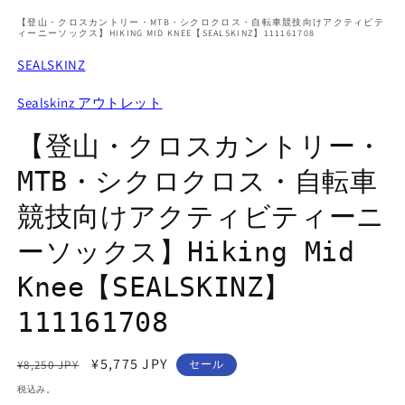
ィ
【登山・クロスカントリー・MTB・シクロクロス・自転車競技向けアクティビテ
ア
ィーニーソックス】HIKING MID KNEE【SEALSKINZ】111161708
(1)
を
SEALSKINZ
開
く
Sealskinz アウトレット
(2
【登山・クロスカントリー・
MTB・シクロクロス・自転車
競技向けアクティビティーニ
ーソックス】Hiking Mid
Knee【SEALSKINZ】
111161708
通
セ
¥5,775 JPY
¥8,250 JPY
セール
常
ー
税込み。