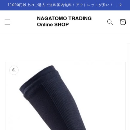
コンテ
11000円以上のご購入で送料国内無料！アウトレットが安い！
ンツに
進む
カ
ー
ト
商品情
報にス
キップ