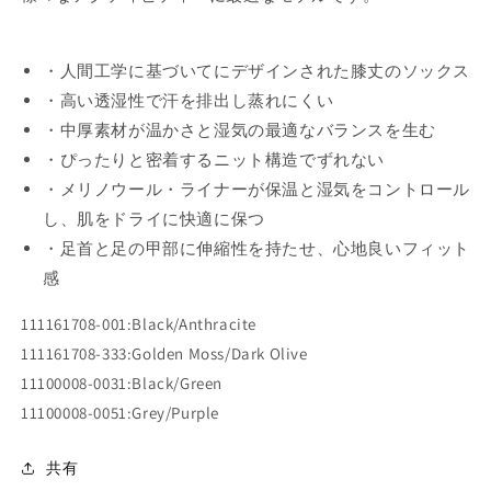
ン
ン
ト
ト
リ
リ
・人間工学に基づいてにデザインされた膝丈のソックス
ー・
ー・
・高い透湿性で汗を排出し蒸れにくい
MTB・
MTB・
・中厚素材が温かさと湿気の最適なバランスを生む
シ
シ
・ぴったりと密着するニット構造でずれない
ク
ク
・メリノウール・ライナーが保温と湿気をコントロール
ロ
ロ
ク
ク
し、肌をドライに快適に保つ
ロ
ロ
・足首と足の甲部に伸縮性を持たせ、心地良いフィット
ス・
ス・
感
自
自
転
転
111161708-001:Black/Anthracite
車
車
111161708-333:Golden Moss/Dark Olive
競
競
11100008-0031:Black/Green
技
技
11100008-0051:Grey/Purple
向
向
け
け
共有
ア
ア